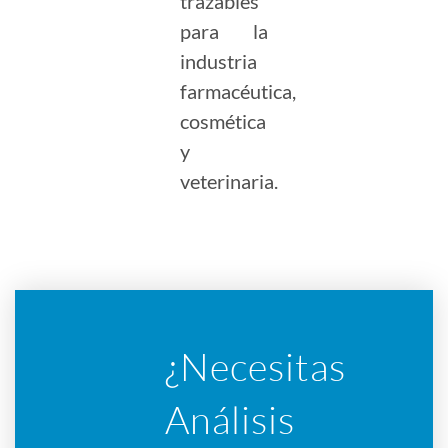
trazables
para la
industria
farmacéutica,
cosmética
y
veterinaria.
¿Necesitas
Análisis