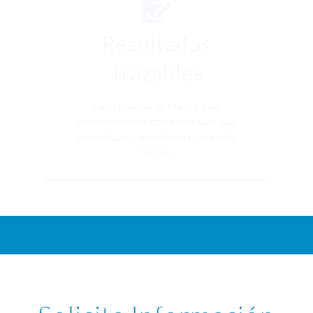
Resultados
Trazables
Cada análisis se realiza bajo
procedimientos documentados que
garantizan trazabilidad y respaldo
técnico.