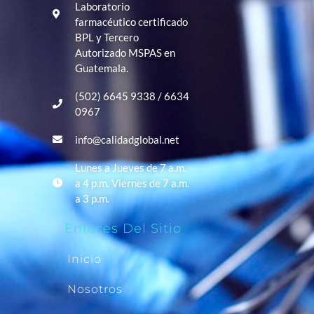
Laboratorio
farmacéutico certificado
BPL y Tercero
Autorizado MSPAS en
Guatemala.
(502) 6645 9338 / 6634
0967
info@calidadglobal.net
Lunes a Jueves de 7 a.m.
a 4 p.m. Viernes de 7 a.m.
a 3 p.m.
Enlaces Del Sitio
Inicio
Nosotros