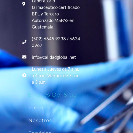
Laboratorio
farmacéutico certificado
BPL y Tercero
Autorizado MSPAS en
Guatemala.
(502) 6645 9338 / 6634
0967
info@calidadglobal.net
Lunes a Jueves de 7 a.m.
a 4 p.m. Viernes de 7 a.m.
a 3 p.m.
Enlaces Del Sitio
Inicio
Nosotros