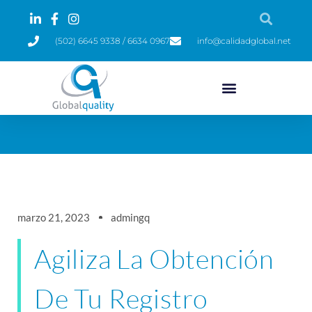
(502) 6645 9338 / 6634 0967
info@calidadglobal.net
marzo 21, 2023
admingq
Agiliza La Obtención
De Tu Registro